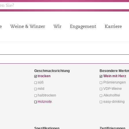
e
Weine & Winzer
Wir
Engagement
Karriere
Geschmacksrichtung
Besondere Merk
trocken
Wein mit Herz
süß
Prämierungen
mild
VDP-Weine
halbtrocken
Alkoholfrei
Holznote
easy-drinking
Spezifikationen
Zertifizierungen