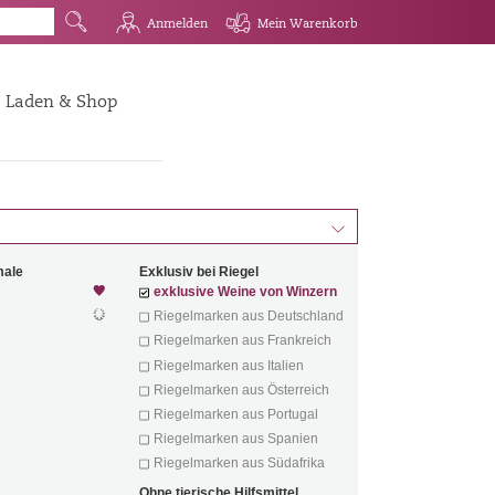
G
R
Q
Mein Warenkorb
Anmelden
Laden & Shop
d
male
Exklusiv bei Riegel
exklusive Weine von Winzern
Riegelmarken aus Deutschland
Riegelmarken aus Frankreich
Riegelmarken aus Italien
Riegelmarken aus Österreich
Riegelmarken aus Portugal
Riegelmarken aus Spanien
Riegelmarken aus Südafrika
Ohne tierische Hilfsmittel