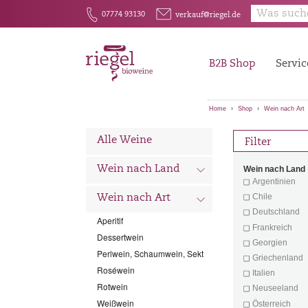
E
F
07774 93130
verkauf@riegel.de
B2B Shop
Servic
Home
Shop
Wein nach Art
Alle Weine
Filter
d
Wein nach Land
Wein nach Land
Argentinien
Chile
d
Wein nach Art
Deutschland
Aperitif
Frankreich
Dessertwein
Georgien
Perlwein, Schaumwein, Sekt
Griechenland
Roséwein
Italien
Rotwein
Neuseeland
Weißwein
Österreich