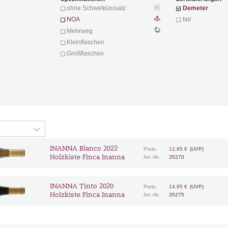
ohne Schwefelzusatz
Demeter
NOA
fair
Mehrweg
Kleinflaschen
Großflaschen
INANNA Blanco 2022
Preis:
12,95 €
(UVP)
Holzkiste Finca Inanna
Art.-Nr.:
35270
INANNA Tinto 2020
Preis:
14,95 €
(UVP)
Holzkiste Finca Inanna
Art.-Nr.:
35275