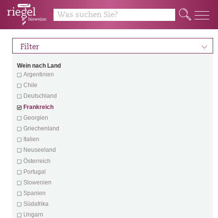
Q
d
Filter
Wein nach Land
Argentinien
Chile
Deutschland
Frankreich
Georgien
Griechenland
Italien
Neuseeland
Österreich
Portugal
Slowenien
Spanien
Südafrika
Ungarn