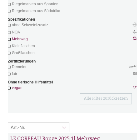
Riegelmarken aus Spanien
Riegelmarken aus Südafrika
Spezifikationen
ohne Schwefelzusatz
NOA
Mehrweg
Kleinflaschen
Großflaschen
Zertifizierungen
Demeter
fair
Ohne tierische Hilfsmittel
vegan
Alle Filter zurücksetzen
LE CORBEAU Rouge 2025 1l Mehrweg