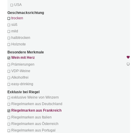
USA
Geschmacksrichtung
trocken
süß
mild
halbtrocken
Holznote
Besondere Merkmale
Wein mit Herz
Prämierungen
VDP-Weine
Alkoholfrei
easy-drinking
Exklusiv bei Riegel
exklusive Weine von Winzern
Riegelmarken aus Deutschland
Riegelmarken aus Frankreich
Riegelmarken aus Italien
Riegelmarken aus Österreich
Riegelmarken aus Portugal