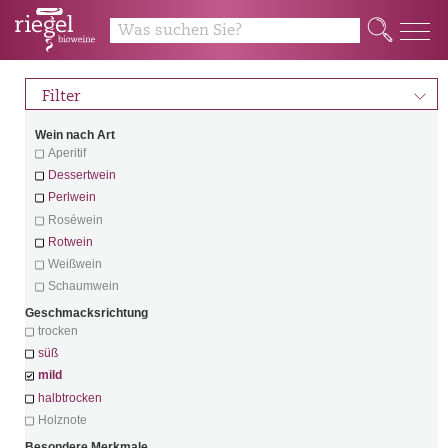
Q
d
Filter
Wein nach Art
Aperitif
Dessertwein
Perlwein
Roséwein
Rotwein
Weißwein
Schaumwein
Geschmacksrichtung
trocken
süß
mild
halbtrocken
Holznote
Besondere Merkmale