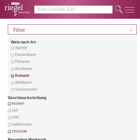
Q
d
Filter
Wein nach Art
Aperitif
Dessertwein
Perlwein
Roséwein
Rotwein
Weißwein
Schaumwein
Geschmacksrichtung
trocken
süß
mild
halbtrocken
Holznote
Besondere Merkmale