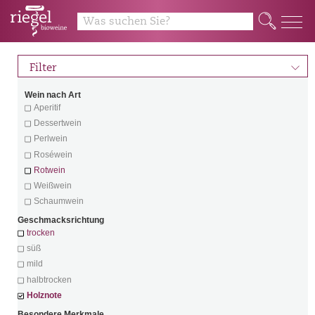
Q
d
Filter
Wein nach Art
Aperitif
Dessertwein
Perlwein
Roséwein
Rotwein
Weißwein
Schaumwein
Geschmacksrichtung
trocken
süß
mild
halbtrocken
Holznote
Besondere Merkmale