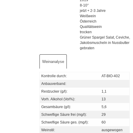
Jahrgang
2019
Temperatur
8-10°
Lagerzeit
jetzt + 2-3 Jahre
Weinart
Weißwein
Land
Österreich
Qualität
Qualitätswein
Geschmack
trocken
Passt zu
Grüner Spargel Salat, Ceviche,
Jakobsmuscheln in Nussbutter
gebraten
Weinanalyse
Kontrolle durch:
AT-BIO-402
Anbauverband:
Restzucker (g/l):
1,1
Vorh. Alkohol (Vol%):
13
Gesamtsäure (g/l):
5,6
Schweflige Säure frei (mg/l):
29
Schweflige Säure ges. (mg/l):
60
Weinstil:
ausgewogen