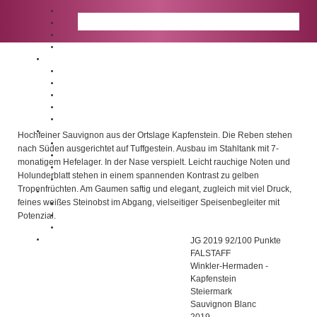
Winzer
Marken
Prämierte Weine
Bezugsquellen
Wir
Sauvignon Blanc KAPFENSTEIN
Unternehmen
Ökologie und Bioweine
Vulkanland Steiermark DAC 2019
Qualitätsmanagement
Winkler-Hermaden
Unser Laden
Bio-Wein-Bar
Engagement
Hochfeiner Sauvignon aus der Ortslage Kapfenstein. Die Reben stehen
Mehrweg
nach Süden ausgerichtet auf Tuffgestein. Ausbau im Stahltank mit 7-
Soziales Engagement
monatigem Hefelager. In der Nase verspielt. Leicht rauchige Noten und
Nachhaltigkeit
Holunderblatt stehen in einem spannenden Kontrast zu gelben
Projekte
Tropenfrüchten. Am Gaumen saftig und elegant, zugleich mit viel Druck,
Karriere
feines weißes Steinobst im Abgang, vielseitiger Speisenbegleiter mit
Arbeiten bei Riegel
Offene Stellen
Potenzial.
Ausbildung
Laden & Shop
Prämierung
JG 2019 92/100 Punkte
FALSTAFF
Erzeuger
Winkler-Hermaden -
Kapfenstein
Anbaugebiet
Steiermark
Rebsorte
Sauvignon Blanc