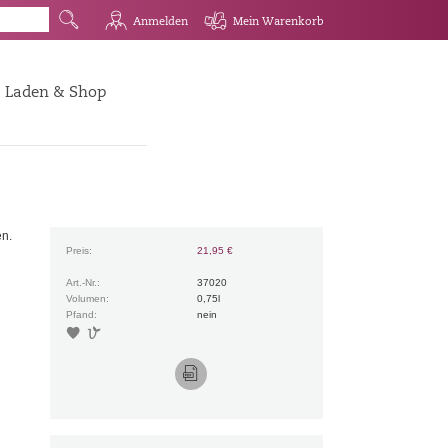
G
R
Q
Mein Warenkorb
Anmelden
Laden & Shop
en.
Preis:
21,95 €
Art.-Nr.:
37020
Volumen:
0,75l
Pfand:
nein
6
v
K