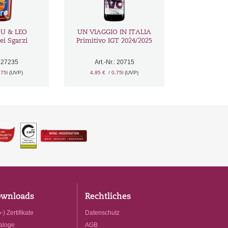
OU & LEO
UN VIAGGIO IN ITALIA
ei Sgarzi
Primitivo IGT 2024/2025
: 27235
Art.-Nr.: 20715
,75l
(UVP)
4,95 €
/ 0,75l
(UVP)
wnloads
Rechtliches
-) Zertifikate
Datenschutz
aloge
AGB