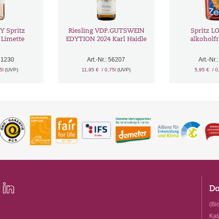
 Spritz
Riesling VDP.GUTSWEIN
Spritz L
 Limette
EDYTION 2024 Karl Haidle
alkoholfr
 51230
Art.-Nr.: 56207
Art.-Nr.
75l
(UVP)
11,95 €
/ 0,75l
(UVP)
5,95 €
/ 0
Do
(Bio
Kat