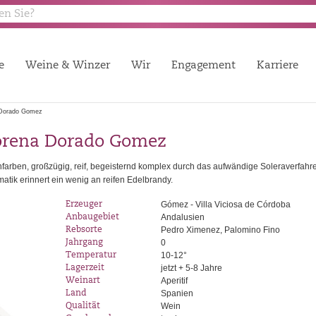
e
Weine & Winzer
Wir
Engagement
Karriere
 Dorado Gomez
orena Dorado Gomez
farben, großzügig, reif, begeisternd komplex durch das aufwändige Soleraverfahr
tik erinnert ein wenig an reifen Edelbrandy.
Gómez - Villa Viciosa de Córdoba
Erzeuger
Andalusien
Anbaugebiet
Pedro Ximenez, Palomino Fino
Rebsorte
0
Jahrgang
10-12°
Temperatur
jetzt + 5-8 Jahre
Lagerzeit
Aperitif
Weinart
Spanien
Land
Wein
Qualität