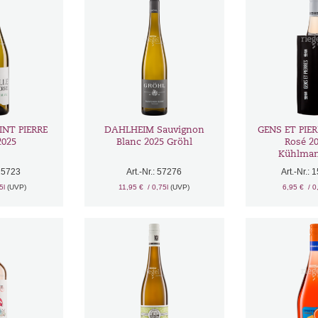
INT PIERRE
DAHLHEIM Sauvignon
GENS ET PIE
2025
Blanc 2025 Gröhl
Rosé 2
Kühlman
 15723
Art.-Nr.: 57276
Art.-Nr.:
75l
(UVP)
11,95 €
/ 0,75l
(UVP)
6,95 €
/ 0