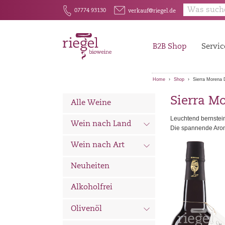
E
F
07774 93130
verkauf@riegel.de
B2B Shop
Servic
Home
Shop
Sierra Morena
Sierra M
Alle Weine
Leuchtend bernstein
d
Wein nach Land
Die spannende Aroma
d
Wein nach Art
Neuheiten
Alkoholfrei
d
Olivenöl