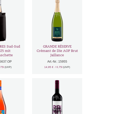
RRES Sud-Sud
GRANDE RÉSERVE
025 mit
Crémant de Die AOP Brut
schette
Jaillance
 15637.OP
Art.-Nr.: 15955
,75l
(UVP)
14,95 €
/ 0,75l
(UVP)