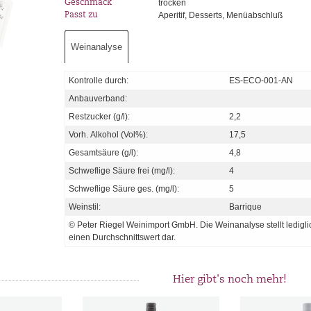
trocken
Geschmack
Aperitif, Desserts, Menüabschluß
Passt zu
Weinanalyse
Kontrolle durch:
ES-ECO-001-AN
Anbauverband:
Restzucker (g/l):
2,2
Vorh. Alkohol (Vol%):
17,5
Gesamtsäure (g/l):
4,8
Schweflige Säure frei (mg/l):
4
Schweflige Säure ges. (mg/l):
5
Weinstil:
Barrique
© Peter Riegel Weinimport GmbH. Die Weinanalyse stellt ledigli
einen Durchschnittswert dar.
Hier gibt's noch mehr!