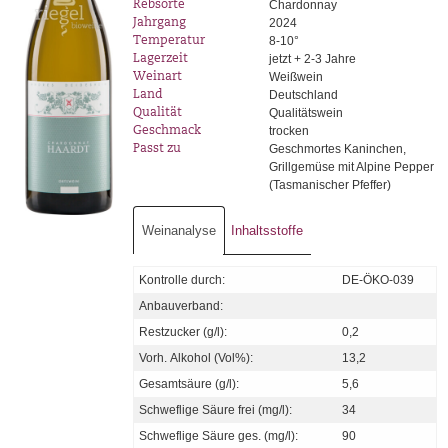
Chardonnay
Rebsorte
2024
Jahrgang
8-10°
Temperatur
jetzt + 2-3 Jahre
Lagerzeit
Weißwein
Weinart
Deutschland
Land
Qualitätswein
Qualität
trocken
Geschmack
Geschmortes Kaninchen,
Passt zu
Grillgemüse mit Alpine Pepper
(Tasmanischer Pfeffer)
Weinanalyse
Inhaltsstoffe
Kontrolle durch:
DE-ÖKO-039
Anbauverband:
Restzucker (g/l):
0,2
Vorh. Alkohol (Vol%):
13,2
Gesamtsäure (g/l):
5,6
Schweflige Säure frei (mg/l):
34
Schweflige Säure ges. (mg/l):
90