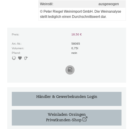
Weinstil:
ausgewogen
© Peter Riegel Weinimport GmbH. Die Weinanalyse
stellt lediglich einen Durchschnittswert dar.
Preis:
18,50 €
Art.-Nr.:
58065
Volumen:
0,75l
Pfand:
nein
P
6
v
K
Händler & Gewerbekunden Login
Weinladen Orsingen
Privatkunden-Shop