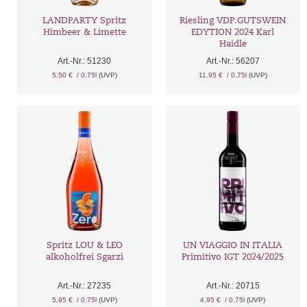
LANDPARTY Spritz
Riesling VDP.GUTSWEIN
Himbeer & Limette
EDYTION 2024 Karl
Haidle
Art.-Nr.: 51230
Art.-Nr.: 56207
5,50 €
/ 0,75l
(UVP)
11,95 €
/ 0,75l
(UVP)
Spritz LOU & LEO
UN VIAGGIO IN ITALIA
alkoholfrei Sgarzi
Primitivo IGT 2024/2025
Art.-Nr.: 27235
Art.-Nr.: 20715
5,95 €
/ 0,75l
(UVP)
4,95 €
/ 0,75l
(UVP)