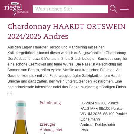
Q
Chardonnay HAARDT ORTSWEIN
2024/2025 Andres
Aus den Lagen Haardter Herzog und Mandelring mit seinen
Kalkmergelböden stammt dieser wirklich außergewöhnliche Chardonnay.
Der Ausbau für etwa 6 Monate in 2- bis 3-fach belegten Barriques sorgt für
eine schöne Cremigkeit und feine Würze. Die Nase ist vielschichtig mit
Aromen von Birnen, reifen Äpfeln, Vanille und tropischen Früchten. Am
Gaumen komplex mit viel Fülle, ausgeprägter Salzigkeit, einem Hauch
Brioche und ganz zarten, den Wein unterstützenden Röstaromen. Eine
beeindruckende Intensität rundet das Ganze zu einem großartigen Finish
ab.
JG 2024 92/100 Punkte
Prämierung
FALSTAFF, 89/100 Punkte
VINUM 2026, 88/100 Punkte
Eichelmann
Andres - Deidesheim
Erzeuger
Pfalz
Anbaugebiet