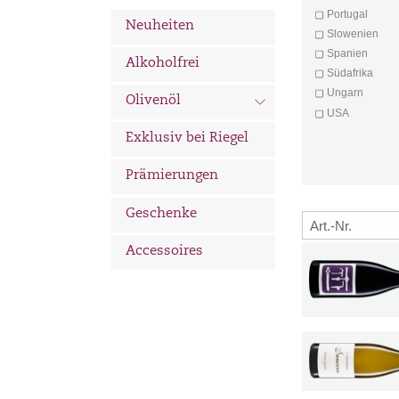
Portugal
Neuheiten
Slowenien
Spanien
Alkoholfrei
Südafrika
Ungarn
d
Olivenöl
USA
Exklusiv bei Riegel
Prämierungen
Geschenke
Accessoires