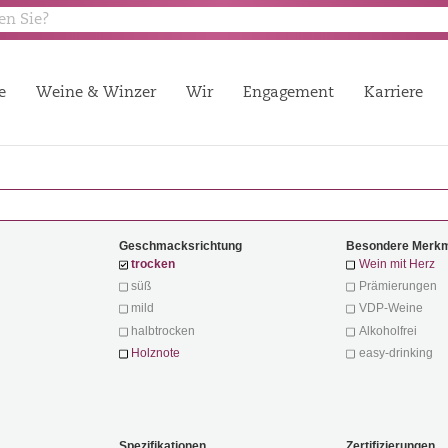
e
Weine & Winzer
Wir
Engagement
Karriere
Geschmacksrichtung
Besondere Merk
trocken
Wein mit Herz
süß
Prämierungen
mild
VDP-Weine
halbtrocken
Alkoholfrei
Holznote
easy-drinking
Spezifikationen
Zertifizierungen