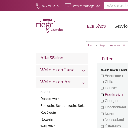
E
F
07774 93130
verkauf@riegel.de
B2B Shop
Servic
Home
Shop
Wein nach Art
Alle Weine
Filter
d
Wein nach Land
Wein nach Land
Argentinien
Chile
d
Wein nach Art
Deutschland
Aperitif
Frankreich
Dessertwein
Georgien
Perlwein, Schaumwein, Sekt
Griechenland
Roséwein
Italien
Rotwein
Neuseeland
Weißwein
Österreich