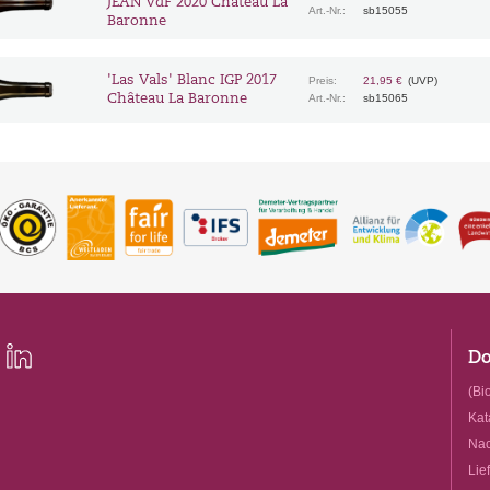
JEAN VdF 2020 Château La
Art.-Nr.:
sb15055
Baronne
'Las Vals' Blanc IGP 2017
Preis:
21,95 €
(UVP)
Château La Baronne
Art.-Nr.:
sb15065
Do
(Bio
Kat
Nac
Lie