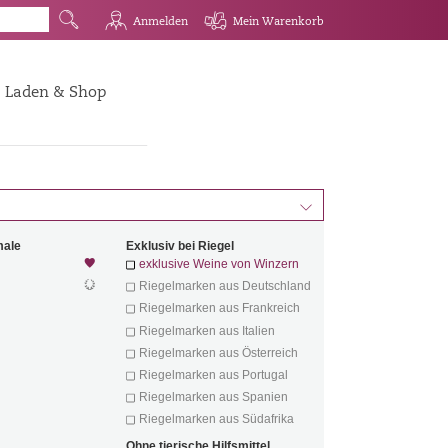
G
R
Q
Mein Warenkorb
Anmelden
Laden & Shop
d
male
Exklusiv bei Riegel
exklusive Weine von Winzern
Riegelmarken aus Deutschland
Riegelmarken aus Frankreich
Riegelmarken aus Italien
Riegelmarken aus Österreich
Riegelmarken aus Portugal
Riegelmarken aus Spanien
Riegelmarken aus Südafrika
Ohne tierische Hilfsmittel