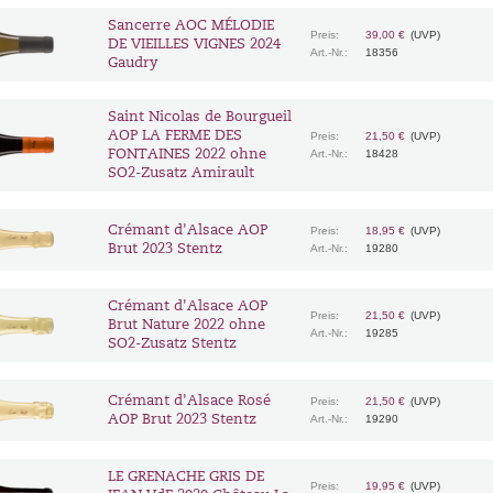
Sancerre AOC MÉLODIE
Preis:
39,00 €
(UVP)
DE VIEILLES VIGNES 2024
Art.-Nr.:
18356
Gaudry
Saint Nicolas de Bourgueil
AOP LA FERME DES
Preis:
21,50 €
(UVP)
FONTAINES 2022 ohne
Art.-Nr.:
18428
SO2-Zusatz Amirault
Crémant d'Alsace AOP
Preis:
18,95 €
(UVP)
Brut 2023 Stentz
Art.-Nr.:
19280
Crémant d'Alsace AOP
Preis:
21,50 €
(UVP)
Brut Nature 2022 ohne
Art.-Nr.:
19285
SO2-Zusatz Stentz
Crémant d'Alsace Rosé
Preis:
21,50 €
(UVP)
AOP Brut 2023 Stentz
Art.-Nr.:
19290
LE GRENACHE GRIS DE
Preis:
19,95 €
(UVP)