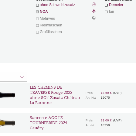
ohne Schwefelzusatz
Demeter
NOA
fair
Mehrweg
Kleinflaschen
Großflaschen
LES CHEMINS DE
TRAVERSE Rouge 2022
Preis:
18,50 €
(UVP)
ohne SO2-Zusatz Château
Art.-Nr.:
15075
La Baronne
Sancerre AOC LE
Preis:
31,00 €
(UVP)
TOURNEBRIDE 2024
Art.-Nr.:
18350
Gaudry