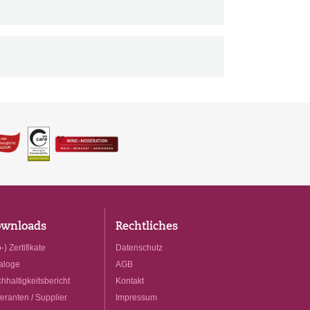
wnloads
Rechtliches
-) Zertifikate
Datenschutz
aloge
AGB
hhaltigkeitsbericht
Kontakt
feranten / Supplier
Impressum