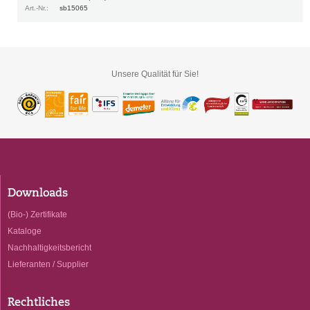
Art.-Nr.:
sb15065
Unsere Qualität für Sie!
Downloads
(Bio-) Zertifikate
Kataloge
Nachhaltigkeitsbericht
Lieferanten / Supplier
Rechtliches