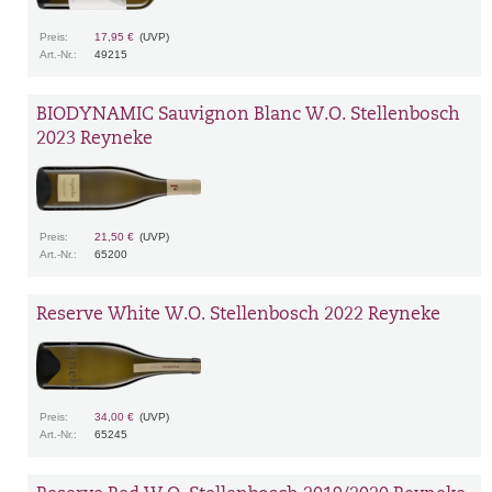
Preis:
17,95 €
(UVP)
Art.-Nr.:
49215
BIODYNAMIC Sauvignon Blanc W.O. Stellenbosch
2023 Reyneke
Preis:
21,50 €
(UVP)
Art.-Nr.:
65200
Reserve White W.O. Stellenbosch 2022 Reyneke
Preis:
34,00 €
(UVP)
Art.-Nr.:
65245