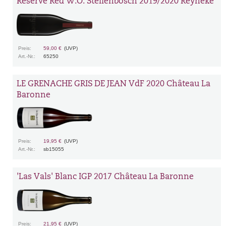
Reserve Red W.O. Stellenbosch 2019/2020 Reyneke
Preis:
59,00 €
(UVP)
Art.-Nr.:
65250
LE GRENACHE GRIS DE JEAN VdF 2020 Château La
Baronne
Preis:
19,95 €
(UVP)
Art.-Nr.:
sb15055
'Las Vals' Blanc IGP 2017 Château La Baronne
Preis:
21,95 €
(UVP)