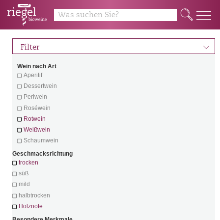
Q
d
Filter
Wein nach Art
Aperitif
Dessertwein
Perlwein
Roséwein
Rotwein
Weißwein
Schaumwein
Geschmacksrichtung
trocken
süß
mild
halbtrocken
Holznote
Besondere Merkmale